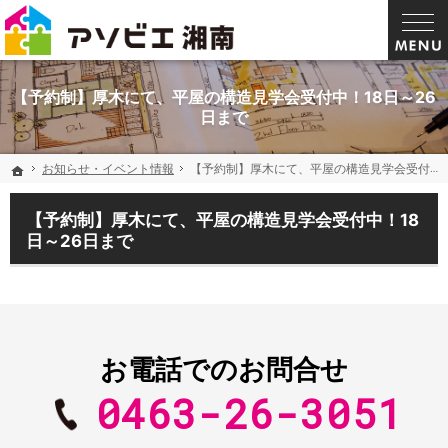
電気を買わない家。平塚・湘南で遊び心のある大工と造る注文住宅なら当社へ
湘南・平塚で大工と災害に強い家を建てるならアソビエ
【予約制】厚木にて、平屋の構造見学会受付中！18日～26
日まで
お知らせ・イベント情報
お知らせ・イベント情報
【予約制】厚木にて、平屋の構造見学会受付中！18日～26日まで
【予約制】厚木にて、平屋の構造見学会受付中！18日～26日まで
ホーム
ホーム
【予約制】厚木にて、平屋の構造見学会受付中！18
日～26日まで
お電話でのお問合せ
0463-26-3051