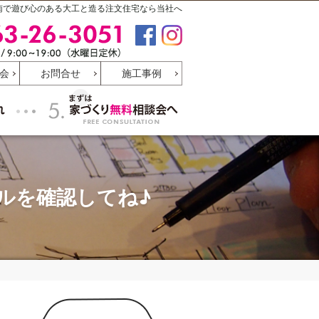
南で遊び心のある大工と造る注文住宅なら当社へ
0463-26-3051
受付時
間
9:00
～
19:00
定休日
会
お問合せ
施工事例
水曜日
お家づくりのご相談の流れ
家づくり無料相談
ルを確認してね♪
0463-26-30
9:0
定
水