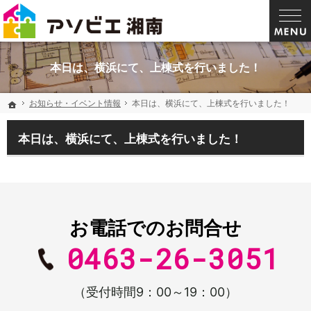
電気を買わない家。平塚・湘南で遊び心のある大工と造る注文住宅なら当社へ
湘南・平塚で大工と災害に強い家を建てるならアソビエ
本日は、横浜にて、上棟式を行いました！
お知らせ・イベント情報
お知らせ・イベント情報
本日は、横浜にて、上棟式を行いました！
本日は、横浜にて、上棟式を行いました！
ホーム
ホーム
本日は、横浜にて、上棟式を行いました！
お電話でのお問合せ
0463-26-3051
（受付時間9：00～19：00）