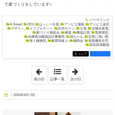
て家づくりをしています♪
パーマリンク
entry2645
A-Smart
,
ZEH
,
はっしー社長
,
アソビエ湘南
,
アソビエ金沢
,
デザイン
,
トリプルサッシ
,
住宅ローン
,
土地
,
太陽光発電
,
家づくり相談会
,
棟梁
,
構造計算
,
気密測定
,
永峰昌治建築設計事務所
,
池ちゃん
,
災害に強い家
,
第１種換気
,
耐震等級３
,
補助金
,
長期優良住宅
,
高気密高断熱
シェア
entry2645
「2024年9月 1日」
「2024年9月 3日
前の日
記事一覧
次の日
2024年9月 2日
Home