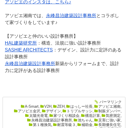
アソビエのインスタは、こちら♪
アソビエ湘南では、
永峰昌治建築設計事務所
とコラボし
て家づくりをしています♪
【アソビエと仲のいい設計事務所】
HAL建築研究所
：構造、法規に強い設計事務所
SASHIE ARCHITECTS
：デザイン、設計力に定評のある
設計事務所
永峰昌治建築設計事務所
新築からリフォームまで、設計
力に定評がある設計事務所
パーマリンク
entry2659
A-Smart
,
V2H
,
ZEH
,
はっしー社長
,
アソビエ湘南
,
アソビエ金沢
,
デザイン
,
トリプルサッシ
,
制振ダンパー
,
太陽光発電
,
家づくり相談会
,
構造計算
,
気密測定
,
永峰昌治建築設計事務所
,
池ちゃん
,
災害に強い家
,
第１種換気
,
耐震等級３
,
補助金
,
長期優良住宅
,