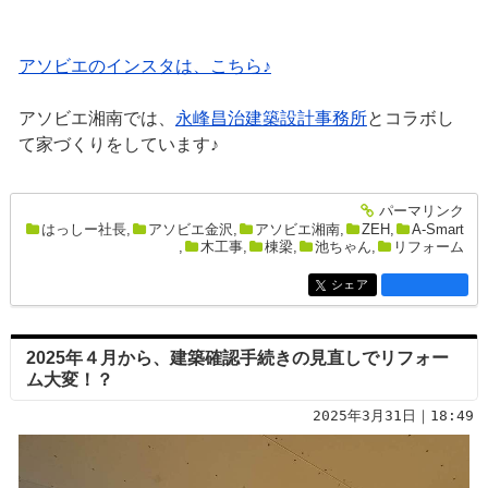
アソビエのインスタは、こちら♪
アソビエ湘南では、
永峰昌治建築設計事務所
とコラボし
て家づくりをしています♪
パーマリンク
entry2675
はっしー社長
,
アソビエ金沢
,
アソビエ湘南
,
ZEH
,
A-Smart
,
木工事
,
棟梁
,
池ちゃん
,
リフォーム
シェア
entry2675
2025年４月から、建築確認手続きの見直しでリフォー
ム大変！？
2025年3月31日｜18:49