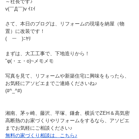
～社長です♪
v(￣Д￣)v ｲｴｲ
さて、本日のブログは、リフォームの現場を納屋（物
置）に改装です！
(￣ー￣)ﾆﾔﾘ
まずは、大工工事で、下地造りから！
"φ(・ェ・o)~メモメモ
写真を見て、リフォームや新築住宅に興味をもったら、
お気軽にアソビエまでご連絡くださいね♪
(#^_^#)
湘南、茅ヶ崎、藤沢、平塚、鎌倉、横浜でZEH＆高気密
高断熱のお家づくりやリフォームをするなら、アソビエ
までお気軽にご相談ください♪
無料の家づくり相談は、こちら♪