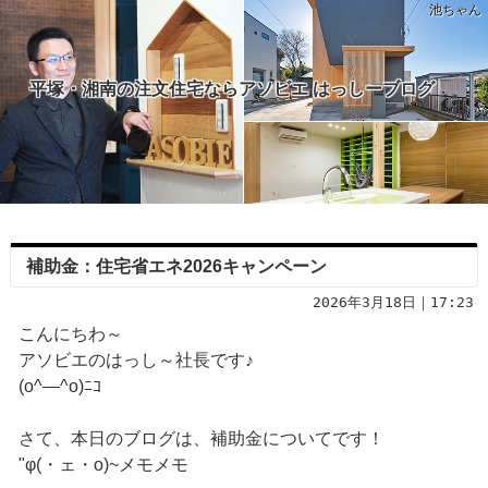
池ちゃん
平塚・湘南の注文住宅ならアソビエ はっしーブログ
補助金：住宅省エネ2026キャンペーン
2026年3月18日｜17:23
こんにちわ～
アソビエのはっし～社長です♪
(o^―^o)ﾆｺ
さて、本日のブログは、補助金についてです！
"φ(・ェ・o)~メモメモ