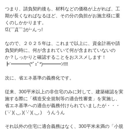
つまり、請負契約後も、材料などの価格が上がれば、工
期が長くなればなるほど、その分の負担がお施主様に重
くのしかかります。
!Σ(￣Д￣;)がｰんっ!
なので、２０２５年は、これまで以上に、資金計画や請
負契約時に、何が含まれていて何が含まれていないの
か？しっかりと確認することをおススメします！
┣¨━━━━(*ﾟｪﾟ*)━━━━ﾝ!!!!
次に、省エネ基準の義務化です。
従来、300平米以上の非住宅のみに対して、建築確認を実
施する際に「構造安全規制等の適合性審査」を実施し、
省エネ基準への適合が義務付けられていましたが・・・
( '-' )( ,_, )( '-' )( ,_, ) うんうん
それ以外の住宅に適合義務はなく、300平米未満の「小規