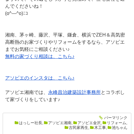
んでくださいね！
(o^―^o)ﾆｺ
湘南、茅ヶ崎、藤沢、平塚、鎌倉、横浜でZEH＆高気密
高断熱のお家づくりやリフォームをするなら、アソビエ
までお気軽にご相談ください♪
無料の家づくり相談は、こちら♪
アソビエのインスタは、こちら♪
アソビエ湘南では、
永峰昌治建築設計事務所
とコラボし
て家づくりをしています♪
パーマリンク
entry2658
はっしー社長
,
アソビエ湘南
,
アソビエ金沢
,
リフォーム
,
古民家再生
,
木工事
,
池ちゃん