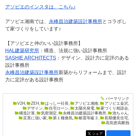
アソビエのインスタは、こちら♪
アソビエ湘南では、
永峰昌治建築設計事務所
とコラボし
て家づくりをしています♪
【アソビエと仲のいい設計事務所】
HAL建築研究所
：構造、法規に強い設計事務所
SASHIE ARCHITECTS
：デザイン、設計力に定評のある
設計事務所
永峰昌治建築設計事務所
新築からリフォームまで、設計
力に定評がある設計事務所
パーマリンク
entry2662
V2H
,
ZEH
,
はっしー社長
,
アソビエ湘南
,
アソビエ金沢
,
デザイン
,
住宅ローン
,
太陽光発電
,
家づくり相談会
,
構造計算
,
気密測定
,
永峰昌治建築設計事務所
,
池ちゃん
,
災害に強い家
,
第１種換気
,
耐震等級３
,
長期優良住宅
,
高気密高断熱
シェア
entry2662