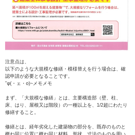
注意点は、
以下のような大規模な修繕・模様替えを行う場合は、確
認申請が必要となることです。
"φ(・ェ・o)~メモメモ
まず、「大規模な修繕」とは、主要構造部（壁、柱、
床、はり、屋根又は階段）の一種以上を、1/2超にわたり
修繕すること。
修繕とは、経年劣化した建築物の部分を、既存のものと
概ね同じ位置に概ね同じ材料、形状、寸法のものを用い