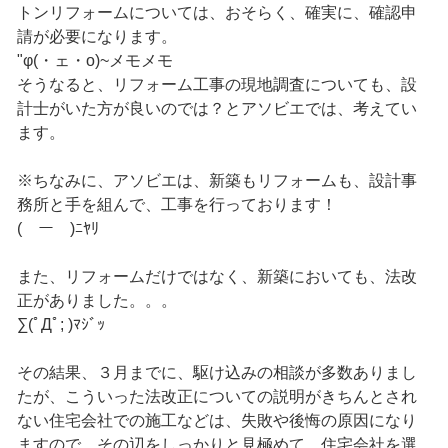
トンリフォームについては、おそらく、確実に、確認申
請が必要になります。
"φ(・ェ・o)~メモメモ
そうなると、リフォーム工事の現地調査についても、設
計士がいた方が良いのでは？とアソビエでは、考えてい
ます。
※ちなみに、アソビエは、新築もリフォームも、設計事
務所と手を組んで、工事を行っております！
(￣ー￣)ﾆﾔﾘ
また、リフォームだけではなく、新築においても、法改
正がありました。。。
∑(ﾟДﾟ; )ﾏｼﾞｯ
その結果、３月までに、駆け込みの相談が多数ありまし
たが、こういった法改正についての説明がきちんとされ
ない住宅会社での施工などは、失敗や後悔の原因になり
ますので、その辺をしっかりと見極めて、住宅会社を選