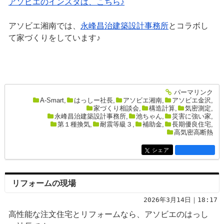
アソビエのインスタは、こちら♪
アソビエ湘南では、
永峰昌治建築設計事務所
とコラボし
て家づくりをしています♪
パーマリンク
entry2671
A-Smart
,
はっしー社長
,
アソビエ湘南
,
アソビエ金沢
,
家づくり相談会
,
構造計算
,
気密測定
,
永峰昌治建築設計事務所
,
池ちゃん
,
災害に強い家
,
第１種換気
,
耐震等級３
,
補助金
,
長期優良住宅
,
高気密高断熱
シェア
entry2671
リフォームの現場
2026年3月14日｜18:17
高性能な注文住宅とリフォームなら、アソビエのはっし