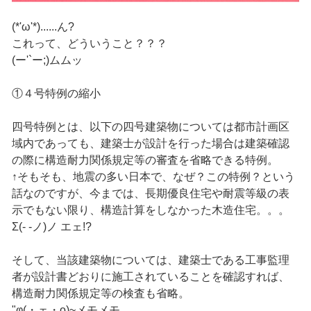
(*'ω'*)......ん?
これって、どういうこと？？？
(ー'`ー;)ムムッ
①４号特例の縮小
四号特例とは、以下の四号建築物については都市計画区
域内であっても、建築士が設計を行った場合は建築確認
の際に構造耐力関係規定等の審査を省略できる特例。
↑そもそも、地震の多い日本で、なぜ？この特例？という
話なのですが、今までは、長期優良住宅や耐震等級の表
示でもない限り、構造計算をしなかった木造住宅。。。
Σ(- -ノ)ノ エェ!?
そして、当該建築物については、建築士である工事監理
者が設計書どおりに施工されていることを確認すれば、
構造耐力関係規定等の検査も省略。
"φ(・ェ・o)~メモメモ