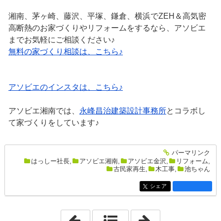
湘南、茅ヶ崎、藤沢、平塚、鎌倉、横浜でZEH＆高気密
高断熱のお家づくりやリフォームをするなら、アソビエ
までお気軽にご相談ください♪
無料の家づくり相談は、こちら♪
アソビエのインスタは、こちら♪
アソビエ湘南では、
永峰昌治建築設計事務所
とコラボし
て家づくりをしています♪
パーマリンク
entry2658
はっしー社長
,
アソビエ湘南
,
アソビエ金沢
,
リフォーム
,
古民家再生
,
木工事
,
池ちゃん
シェア
entry2658
「2025年3月30日」
「2026年3月14日