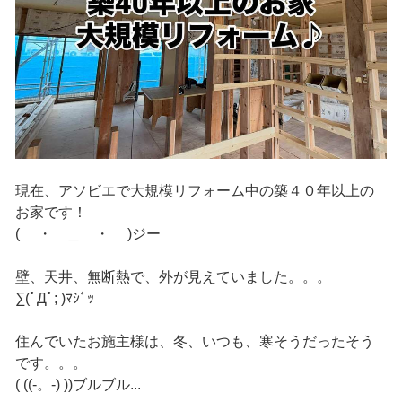
現在、アソビエで大規模リフォーム中の築４０年以上の
お家です！
( ・ ＿ ・ )ジー
壁、天井、無断熱で、外が見えていました。。。
∑(ﾟДﾟ; )ﾏｼﾞｯ
住んでいたお施主様は、冬、いつも、寒そうだったそう
です。。。
( ((-。-) ))ブルブル...