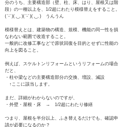
分のうち、主要構造部（壁、柱、床、はり、屋根又は階
段）の一種以上を、1/2超にわたり模様替えをすること。
( '-' )( ,_, )( '-' )( ,_, ) うんうん
模様替えとは、建築物の構造、規模、機能の同一性を損
なわない範囲で改造すること。
一般的に改修工事などで原状回復を目的とせずに性能の
向上を図ること。
例えば、スケルトンリフォームというリフォームの場合
だと、
・柱や梁などの主要構造部分の交換、増設、減設
↑ここに該当します。
まだ、詳細がわからないのですが、
・外壁・屋根・床 → 1/2超にわたり修繕
つまり、屋根を半分以上、ふき替えるだけでも、確認申
請が必要になるのか？