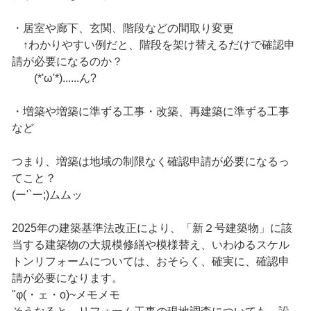
・居室や廊下、玄関、階段などの間取り変更
↑わかりやすい例だと、階段を架け替えるだけで確認申
請が必要になるのか？
(*'ω'*)......ん?
・増築や増築に準ずる工事・改築、再建築に準ずる工事
など
つまり、増築は地域の制限なく確認申請が必要になるっ
てこと？
(ー'`ー;)ムムッ
2025年の建築基準法改正により、「新２号建築物」に該
当する建築物の大規模修繕や模様替え、いわゆるスケル
トンリフォームについては、おそらく、確実に、確認申
請が必要になります。
"φ(・ェ・o)~メモメモ