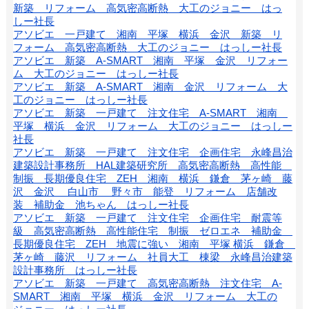
新築 リフォーム 高気密高断熱 大工のジョニー はっ
しー社長
アソビエ 一戸建て 湘南 平塚 横浜 金沢 新築 リ
フォーム 高気密高断熱 大工のジョニー はっしー社長
アソビエ 新築 A-SMART 湘南 平塚 金沢 リフォー
ム 大工のジョニー はっしー社長
アソビエ 新築 A-SMART 湘南 金沢 リフォーム 大
工のジョニー はっしー社長
アソビエ 新築 一戸建て 注文住宅 A-SMART 湘南
平塚 横浜 金沢 リフォーム 大工のジョニー はっしー
社長
アソビエ 新築 一戸建て 注文住宅 企画住宅 永峰昌治
建築設計事務所 HAL建築研究所 高気密高断熱 高性能
制振 長期優良住宅 ZEH 湘南 横浜 鎌倉 茅ヶ崎 藤
沢 金沢 白山市 野々市 能登 リフォーム 店舗改
装 補助金 池ちゃん はっしー社長
アソビエ 新築 一戸建て 注文住宅 企画住宅 耐震等
級 高気密高断熱 高性能住宅 制振 ゼロエネ 補助金
長期優良住宅 ZEH 地震に強い 湘南 平塚 横浜 鎌倉
茅ヶ崎 藤沢 リフォーム 社員大工 棟梁 永峰昌治建築
設計事務所 はっしー社長
アソビエ 新築 一戸建て 高気密高断熱 注文住宅 A-
SMART 湘南 平塚 横浜 金沢 リフォーム 大工の