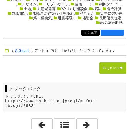
,
デザイン
,
トリプルサッシ
,
住宅ローン
,
制振ダンパー
,
土地
,
太陽光発電
,
家づくり相談会
,
棟梁
,
構造計算
,
気密測定
,
永峰昌治建築設計事務所
,
池ちゃん
,
災害に強い家
,
第１種換気
,
耐震等級３
,
補助金
,
長期優良住宅
,
高気密高断熱
シェア
entry2646
A-Smart
アソビエでは、１級設計士とコラボしています♪
Home
PageTop
トラックバック
トラックバックURL:
https://www.asobie.co.jp/cgi/mt/mt-
tb.cgi/2633
「熱中所に気を付けてくださいね♪」
「アソビエでは