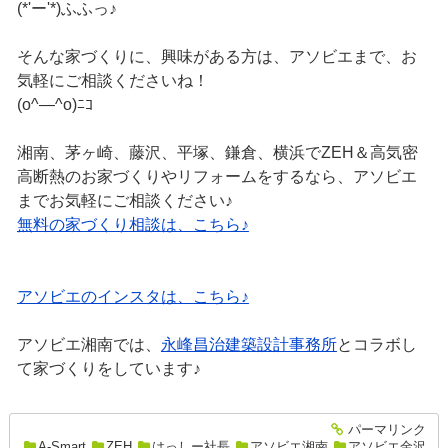
(*'ー'*)ふふっ♪
そんな家づくりに、興味がある方は、アソビエまで、お
気軽にご相談くださいね！
(o^―^o)ﾆｺ
湘南、茅ヶ崎、藤沢、平塚、鎌倉、横浜でZEH＆高気密
高断熱のお家づくりやリフォームをするなら、アソビエ
までお気軽にご相談ください♪
無料の家づくり相談は、こちら♪
アソビエのインスタは、こちら♪
アソビエ湘南では、
永峰昌治建築設計事務所
とコラボし
て家づくりをしています♪
パーマリンク
entry2646
A-Smart
,
ZEH
,
はっしー社長
,
アソビエ湘南
,
アソビエ金沢